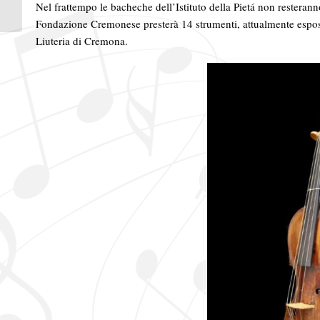
2020 di Musica con le
Nel frattempo le bacheche dell’Istituto della Pietá non resteran
Ali
Fondazione Cremonese presterà 14 strumenti, attualmente esposti
Liuteria di Cremona.