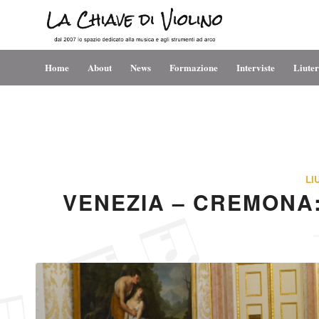
Home
About
News
Formazione
Interviste
Liuter
LI
VENEZIA – CREMONA: