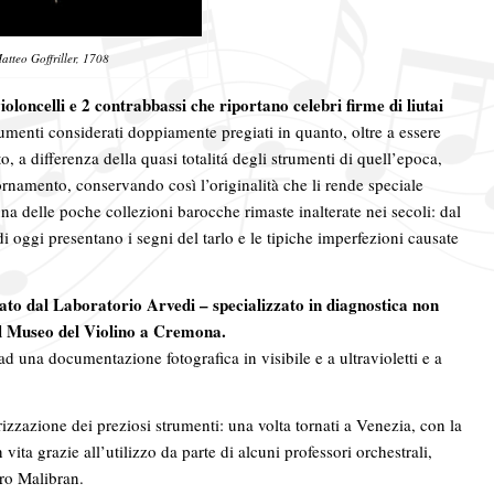
atteo Goffriller, 1708
oloncelli e 2 contrabbassi che riportano celebri firme di liutai
menti considerati doppiamente pregiati in quanto, oltre a essere
, a differenza della quasi totalitá degli strumenti di quell’epoca,
rnamento, conservando così l’originalità che li rende speciale
i una delle poche collezioni barocche rimaste inalterate nei secoli: dal
ndi oggi presentano i segni del tarlo e le tipiche imperfezioni causate
ato dal Laboratorio Arvedi – specializzato in diagnostica non
del Museo del Violino a Cremona.
 ad una documentazione fotografica in visibile e a ultravioletti e a
izzazione dei preziosi strumenti: una volta tornati a Venezia, con la
vita grazie all’utilizzo da parte di alcuni professori orchestrali,
tro Malibran.