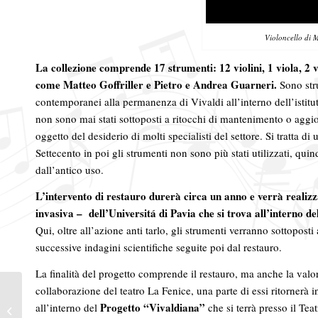
Violoncello di M
La collezione comprende 17 strumenti: 12 violini, 1 viola, 2 vi
come Matteo Goffriller e Pietro e Andrea Guarneri.
Sono stru
contemporanei alla permanenza di Vivaldi all’interno dell’istituto
non sono mai stati sottoposti a ritocchi di mantenimento o aggio
oggetto del desiderio di molti specialisti del settore. Si tratta d
Settecento in poi gli strumenti non sono più stati utilizzati, qui
dall’antico uso.
L’intervento di restauro durerà circa un anno e verrà realizz
invasiva – dell’Universitá di Pavia che si trova all’interno 
Qui, oltre all’azione anti tarlo, gli strumenti verranno sottoposti
successive indagini scientifiche seguite poi dal restauro.
La finalità del progetto comprende il restauro, ma anche la valor
collaborazione del teatro La Fenice, una parte di essi ritornerà in 
Il Quartetto di Cremona
apre la stagione 2019-
Progetto “Vivaldiana”
all’interno del
che si terrà presso il Tea