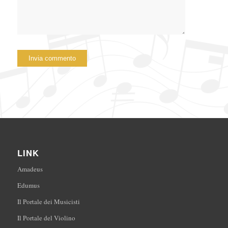
LINK
Amadeus
Edumus
Il Portale dei Musicisti
Il Portale del Violino