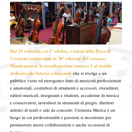
Dal 29 settembre ai 1º ottobre, i saloni della Fiera di
Cremona ospiteranno la 30ª edizione di Cremona
Mondomusica, la manifestazione numero 1 al mondo
dedicata alla liuteria artigianale
che si rivolge a un
pubblico vasto ed eterogeneo fatto di musicisti professionisti
e amatoriali, costruttori di strumenti e accessori, rivenditori,
editori musicali, insegnanti e studenti, accademie di musica
e conservatori, investitori in strumenti di pregio, direttori
artistici di teatri e sale da concerto. Cremona Musica è un
luogo in cui professionalità e passioni si incontrano per
promuovere nuove collaborazioni e anche occasioni di
business.