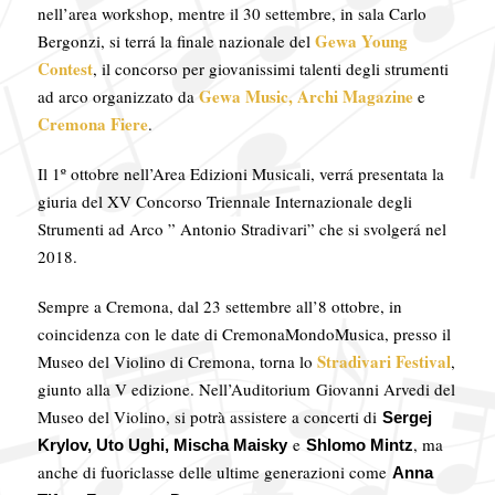
nell’area workshop, mentre il 30 settembre, in sala Carlo
Gewa Young
Bergonzi, si terrá la finale nazionale del
Contest
, il concorso per giovanissimi talenti degli strumenti
Gewa Music, Archi Magazine
ad arco organizzato da
e
Cremona Fiere
.
Il 1º ottobre nell’Area Edizioni Musicali, verrá presentata la
giuria del XV Concorso Triennale Internazionale degli
Strumenti ad Arco ” Antonio Stradivari” che si svolgerá nel
2018.
Sempre a Cremona, dal 23 settembre all’8 ottobre, in
coincidenza con le date di CremonaMondoMusica, presso il
Stradivari Festival
Museo del Violino di Cremona, torna lo
,
giunto alla V edizione. Nell’Auditorium
Giovanni Arvedi del
Museo del Violino, si potrà assistere a concerti di
Sergej
e
, ma
Krylov, Uto Ughi, Mischa Maisky
Shlomo Mintz
anche di fuoriclasse delle ultime generazioni come
Anna