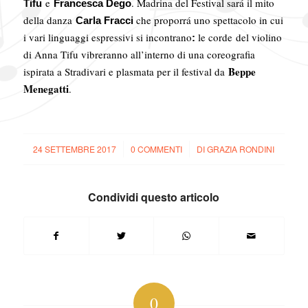
e
. Madrina del Festival sará il mito
Tifu
Francesca Dego
della danza
che proporrá uno spettacolo in cui
Carla Fracci
i vari linguaggi espressivi si incontrano
le corde
del violino
:
di Anna Tifu vibreranno all’interno di una coreografia
Beppe
ispirata a Stradivari e plasmata per il festival da
Menegatti
.
24 SETTEMBRE 2017
/
0 COMMENTI
/
DI
GRAZIA RONDINI
Condividi questo articolo
0