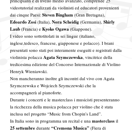
principianti e di livello medio avanzato, comprende 25
videotutorial realizzati da violinisti ed educatori provenienti
Steven Bingham
dai cinque Paesi:
(Gran Bretagna),
Edoardo Zosi
Nora Scheidig
Shirly
(Italia),
(Germania),
Laub
Kyoko Ogawa
(Francia) e
(Giappone).
I video sono sottotitolati in sei lingue (italiano,
inglese,tedesco, francese, giapponese e polacco). I brani
presentati sono stati poi interamente eseguiti e registrati dalla
Agata Szymczewska
violinista polacca
, vincitrice della
tredicesima edizione del Concorso Internazionale di Violino
Henryk Wieniawski.
Non mancheranno inoltre gli incontri dal vivo con Agata
Szymczewska e Wojciech Szymczewski che la
accompagnerà al pianoforte.
Durante i concerti e le masterclass i musicisti presenteranno
la ricchezza della musica polacca per violino che è stata
inclusa nel progetto “Music from Chopin’s Land”.
masterclass
In Italia sono in programma un recital e una
il
25 settembre
“Cremona Musica”
durante
(Fiera di