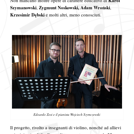
Karol
Non mancano inoltre opere di carattere educativo di
Szymanowski
Zygmunt Noskowski, Adam Wroński
,
,
Krzesimir Dębski
e molti altri, meno conosciuti.
Edoardo Zosi e il pianista Wojciech Szymczewski
Il progetto, rivolto a insegnanti di violino, nonché ad allievi