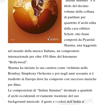
“Indian Summer” è il
titolo del decimo
volume della collana
di partiture per
quartetto d’archi edita
dalla casa editrice
Schott: otto brani
composti da Pyarelal
Sharma, una leggenda
nel mondo della musica Indiana, un compositore
internazionale per oltre 450 films del fenomeno
“Bollywood”.
Sharma ha iniziato la sua carriera come violinista nella
Bombay Simphony Orchestra e poi negli anni sessanta si è
trasferito in Europa dove ha composto con successo musiche
per films.
Le composizioni di “Indian Summer” destinate a quartetti
d’archi occidentali ovviamente risentono del suo
background musicale: il gusto e i colori dell’India si